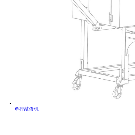
单排敲蛋机