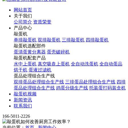
网站首页
关于我们
公司简介
资质荣誉
产品中心
敲蛋机
单排敲蛋机
双排敲蛋机
三排敲蛋机
四排敲蛋机
敲蛋机选配部件
蛋清蛋黄分离器
蛋壳破碎机
敲蛋机配套产品
水中上蛋机
真空吸盘上蛋机
全自动洗蛋机
全自动蛋品
烘干机
蛋液过滤机
蛋品处理组合生产线
双排蛋品处理组合生产线
三排蛋品处理组合生产线
四排
蛋品处理组合生产线
鸡蛋分级生产线
托装蛋打码装盒机
敲蛋机视频
新闻资讯
联系我们
166-5011-2226
当前位置：
首页
-
新闻中心