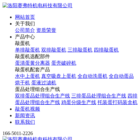
网站首页
关于我们
公司简介
资质荣誉
产品中心
敲蛋机
单排敲蛋机
双排敲蛋机
三排敲蛋机
四排敲蛋机
敲蛋机选配部件
蛋清蛋黄分离器
蛋壳破碎机
敲蛋机配套产品
水中上蛋机
真空吸盘上蛋机
全自动洗蛋机
全自动蛋品
烘干机
蛋液过滤机
蛋品处理组合生产线
双排蛋品处理组合生产线
三排蛋品处理组合生产线
四排
蛋品处理组合生产线
鸡蛋分级生产线
托装蛋打码装盒机
敲蛋机视频
新闻资讯
联系我们
166-5011-2226