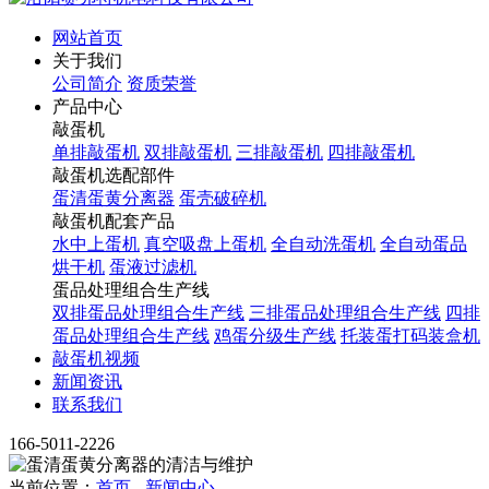
网站首页
关于我们
公司简介
资质荣誉
产品中心
敲蛋机
单排敲蛋机
双排敲蛋机
三排敲蛋机
四排敲蛋机
敲蛋机选配部件
蛋清蛋黄分离器
蛋壳破碎机
敲蛋机配套产品
水中上蛋机
真空吸盘上蛋机
全自动洗蛋机
全自动蛋品
烘干机
蛋液过滤机
蛋品处理组合生产线
双排蛋品处理组合生产线
三排蛋品处理组合生产线
四排
蛋品处理组合生产线
鸡蛋分级生产线
托装蛋打码装盒机
敲蛋机视频
新闻资讯
联系我们
166-5011-2226
当前位置：
首页
-
新闻中心