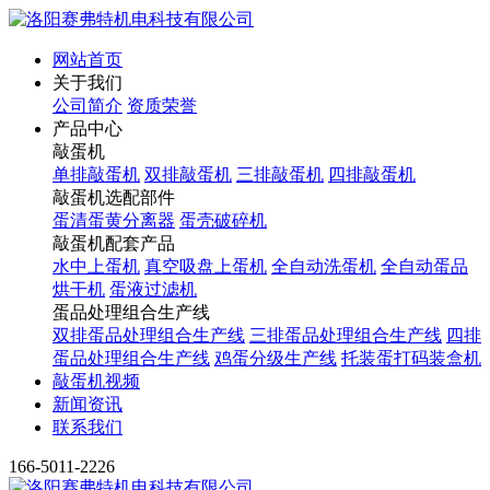
网站首页
关于我们
公司简介
资质荣誉
产品中心
敲蛋机
单排敲蛋机
双排敲蛋机
三排敲蛋机
四排敲蛋机
敲蛋机选配部件
蛋清蛋黄分离器
蛋壳破碎机
敲蛋机配套产品
水中上蛋机
真空吸盘上蛋机
全自动洗蛋机
全自动蛋品
烘干机
蛋液过滤机
蛋品处理组合生产线
双排蛋品处理组合生产线
三排蛋品处理组合生产线
四排
蛋品处理组合生产线
鸡蛋分级生产线
托装蛋打码装盒机
敲蛋机视频
新闻资讯
联系我们
166-5011-2226