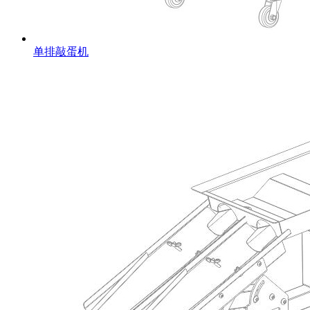
单排敲蛋机