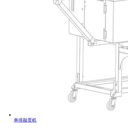
单排敲蛋机