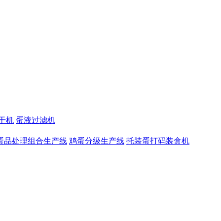
干机
蛋液过滤机
蛋品处理组合生产线
鸡蛋分级生产线
托装蛋打码装盒机