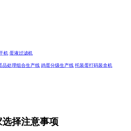
干机
蛋液过滤机
蛋品处理组合生产线
鸡蛋分级生产线
托装蛋打码装盒机
家选择注意事项