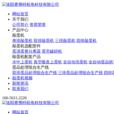
网站首页
关于我们
公司简介
资质荣誉
产品中心
敲蛋机
单排敲蛋机
双排敲蛋机
三排敲蛋机
四排敲蛋机
敲蛋机选配部件
蛋清蛋黄分离器
蛋壳破碎机
敲蛋机配套产品
水中上蛋机
真空吸盘上蛋机
全自动洗蛋机
全自动蛋品烘
蛋品处理组合生产线
双排蛋品处理组合生产线
三排蛋品处理组合生产线
四排
敲蛋机视频
新闻资讯
联系我们
166-5011-2226
网站首页