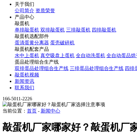
关于我们
公司简介
资质荣誉
产品中心
敲蛋机
单排敲蛋机
双排敲蛋机
三排敲蛋机
四排敲蛋机
敲蛋机选配部件
蛋清蛋黄分离器
蛋壳破碎机
敲蛋机配套产品
水中上蛋机
真空吸盘上蛋机
全自动洗蛋机
全自动蛋品烘
蛋品处理组合生产线
双排蛋品处理组合生产线
三排蛋品处理组合生产线
四排
敲蛋机视频
新闻资讯
联系我们
166-5011-2226
当前位置：
首页
-
新闻中心
敲蛋机厂家哪家好？敲蛋机厂