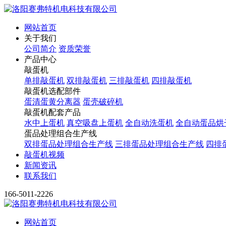
网站首页
关于我们
公司简介
资质荣誉
产品中心
敲蛋机
单排敲蛋机
双排敲蛋机
三排敲蛋机
四排敲蛋机
敲蛋机选配部件
蛋清蛋黄分离器
蛋壳破碎机
敲蛋机配套产品
水中上蛋机
真空吸盘上蛋机
全自动洗蛋机
全自动蛋品烘
蛋品处理组合生产线
双排蛋品处理组合生产线
三排蛋品处理组合生产线
四排
敲蛋机视频
新闻资讯
联系我们
166-5011-2226
网站首页