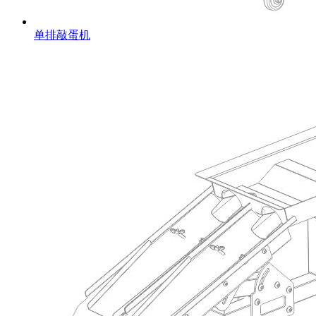
单排敲蛋机