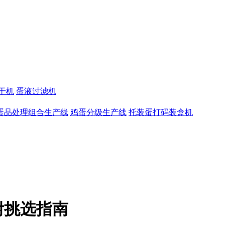
干机
蛋液过滤机
蛋品处理组合生产线
鸡蛋分级生产线
托装蛋打码装盒机
附挑选指南