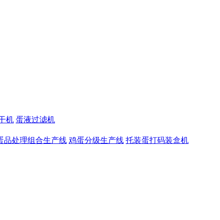
干机
蛋液过滤机
蛋品处理组合生产线
鸡蛋分级生产线
托装蛋打码装盒机