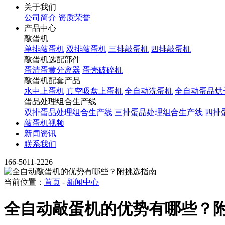
关于我们
公司简介
资质荣誉
产品中心
敲蛋机
单排敲蛋机
双排敲蛋机
三排敲蛋机
四排敲蛋机
敲蛋机选配部件
蛋清蛋黄分离器
蛋壳破碎机
敲蛋机配套产品
水中上蛋机
真空吸盘上蛋机
全自动洗蛋机
全自动蛋品烘
蛋品处理组合生产线
双排蛋品处理组合生产线
三排蛋品处理组合生产线
四排
敲蛋机视频
新闻资讯
联系我们
166-5011-2226
当前位置：
首页
-
新闻中心
全自动敲蛋机的优势有哪些？