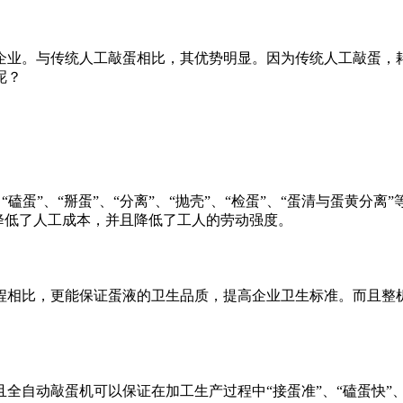
企业。与传统人工敲蛋相比，其优势明显。因为传统人工敲蛋，
呢？
、“磕蛋”、“掰蛋”、“分离”、“抛壳”、“检蛋”、“蛋清与蛋黄
降低了人工成本，并且降低了工人的劳动强度。
程相比，更能保证蛋液的卫生品质，提高企业卫生标准。而且整
全自动敲蛋机可以保证在加工生产过程中“接蛋准”、“磕蛋快”、