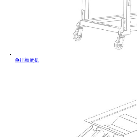
单排敲蛋机