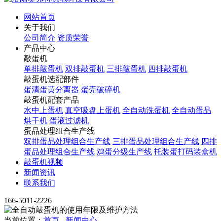
网站首页
关于我们
公司简介
资质荣誉
产品中心
敲蛋机
单排敲蛋机
双排敲蛋机
三排敲蛋机
四排敲蛋机
敲蛋机选配部件
蛋清蛋黄分离器
蛋壳破碎机
敲蛋机配套产品
水中上蛋机
真空吸盘上蛋机
全自动洗蛋机
全自动蛋品
烘干机
蛋液过滤机
蛋品处理组合生产线
双排蛋品处理组合生产线
三排蛋品处理组合生产线
四排
蛋品处理组合生产线
鸡蛋分级生产线
托装蛋打码装盒机
敲蛋机视频
新闻资讯
联系我们
166-5011-2226
当前位置：
首页
-
新闻中心