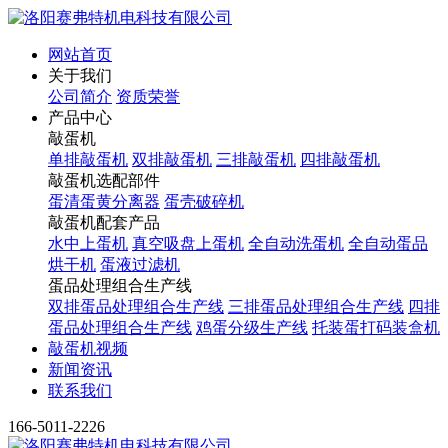
网站首页
关于我们
公司简介
资质荣誉
产品中心
敲蛋机
单排敲蛋机
双排敲蛋机
三排敲蛋机
四排敲蛋机
敲蛋机选配部件
蛋清蛋黄分离器
蛋壳破碎机
敲蛋机配套产品
水中上蛋机
真空吸盘上蛋机
全自动洗蛋机
全自动蛋品
烘干机
蛋液过滤机
蛋品处理组合生产线
双排蛋品处理组合生产线
三排蛋品处理组合生产线
四排
蛋品处理组合生产线
鸡蛋分级生产线
托装蛋打码装盒机
敲蛋机视频
新闻资讯
联系我们
166-5011-2226